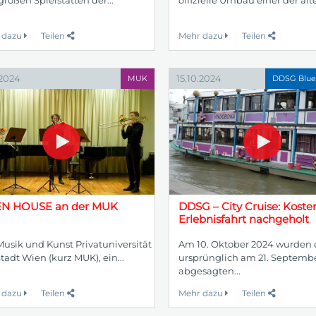
 dazu
Teilen
Mehr dazu
Teilen
.2024
15.10.2024
MUK
DDSG Blue
N HOUSE an der MUK
DDSG – City Cruise: Koste
Erlebnisfahrt nachgeholt
Musik und Kunst Privatuniversität
Am 10. Oktober 2024 wurden 
tadt Wien (kurz MUK), ein...
ursprünglich am 21. Septemb
abgesagten...
 dazu
Teilen
Mehr dazu
Teilen