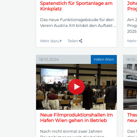
Spatenstich für Sportanlage am
Joh
Kinkplatz
Pro
Das neue Funktionsgebäude für den
Am 2
Verein Austria XIII bildet den Auftakt ...
Prog
2025 
Mehr dazu
Teilen
Mehr
18.10.2024
18.10
Hafen Wien
Neue Filmproduktionshallen im
Thea
Hafen Wien gehen in Betrieb
neu
Nach nicht einmal zwei Jahren
Das 
Bauzeit ist es so weit: die beiden...
drei 