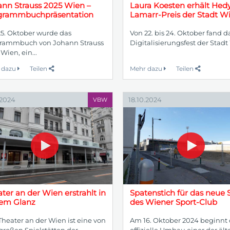
ann Strauss 2025 Wien –
Laura Koesten erhält Hed
grammbuchpräsentation
Lamarr-Preis der Stadt W
5. Oktober wurde das
Von 22. bis 24. Oktober fand d
rammbuch von Johann Strauss
Digitalisierungsfest der Stadt 
Wien, ein...
 dazu
Teilen
Mehr dazu
Teilen
.2024
18.10.2024
VBW
ter an der Wien erstrahlt in
Spatenstich für das neue 
em Glanz
des Wiener Sport-Club
Theater an der Wien ist eine von
Am 16. Oktober 2024 beginnt 
großen Spielstätten der...
offizielle Umbau einer der älte