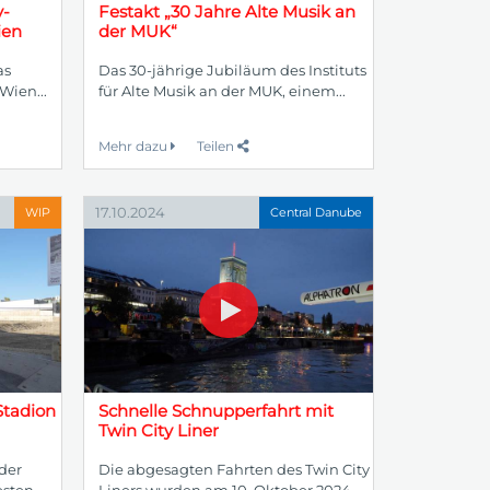
y-
Festakt „30 Jahre Alte Musik an
ien
der MUK“
as
Das 30-jährige Jubiläum des Instituts
Wien...
für Alte Musik an der MUK, einem...
Mehr dazu
Teilen
17.10.2024
WIP
Central Danube
Stadion
Schnelle Schnupperfahrt mit
Twin City Liner
der
Die abgesagten Fahrten des Twin City
sten...
Liners wurden am 10. Oktober 2024...