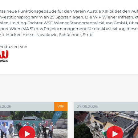
as neue Funktionsgebäude für den Verein Austria XIII bildet den Auf
nvestitionsprogramm an 29 Sportanlagen. Die WIP Wiener Infrastru
ien Holding-Tochter WSE Wiener Standortentwicklung GmbH, über
port Wien (MA 51) das Projektmanagement für die Abwicklung dies
it: Hacker, Hesse, Novakovic, Schüchner, Stribl
roduziert von
6.2026
27.05.2026
WIP