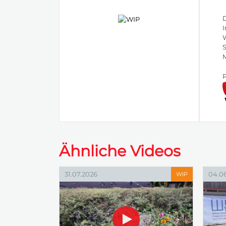
D
I
W
S
M
P
Ähnliche Videos
31.07.2026
04.0
WIP