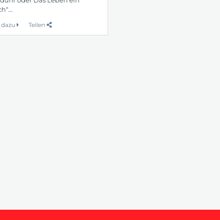
h“...
 dazu
Teilen