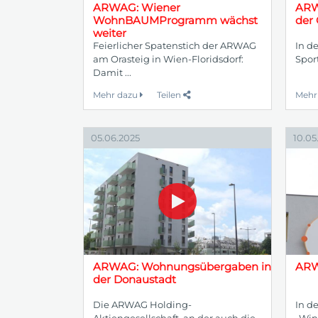
ARWAG: Wiener
ARW
WohnBAUMProgramm wächst
der
weiter
Feierlicher Spatenstich der ARWAG
In d
am Orasteig in Wien-Floridsdorf:
Spor
Damit ...
Mehr dazu
Teilen
Mehr
05.06.2025
10.05
ARWAG: Wohnungsübergaben in
ARW
der Donaustadt
Die ARWAG Holding-
In d
Aktiengesellschaft, an der auch die
„Win