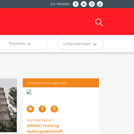
Zur Website
Themen
Unternehmen
Immobilienmanagement
Kontaktdaten
ARWAG Holding-
Aktiengesellschaft