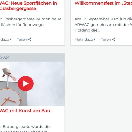
AG: Neue Sportflächen in
Willkommensfest im „Stad
 Grasbergergasse
er Grasbergergasse wurden neue
Am 17. September 2025 lud di
tflächen für Rennweger...
ARWAG gemeinsam mit der 
Holding die...
 dazu
Teilen
Mehr dazu
Teilen
.2024
AG mit Kunst am Bau
er Erdbergstraße wurde die
duhr oder Das Leben ein