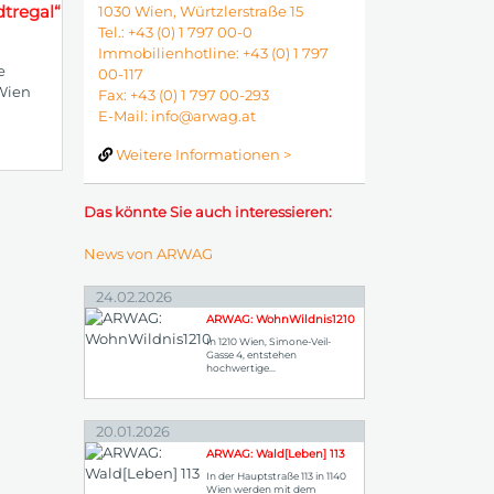
tregal“
1030 Wien, Würtzlerstraße 15
Tel.: +43 (0) 1 797 00-0
Immobilienhotline: +43 (0) 1 797
e
00-117
Wien
Fax: +43 (0) 1 797 00-293
E-Mail:
info@arwag.at
Weitere Informationen >
Das könnte Sie auch interessieren:
News von ARWAG
24.02.2026
ARWAG: WohnWildnis1210
In 1210 Wien, Simone-Veil-
Gasse 4, entstehen
hochwertige...
20.01.2026
ARWAG: Wald[Leben] 113
In der Hauptstraße 113 in 1140
Wien werden mit dem