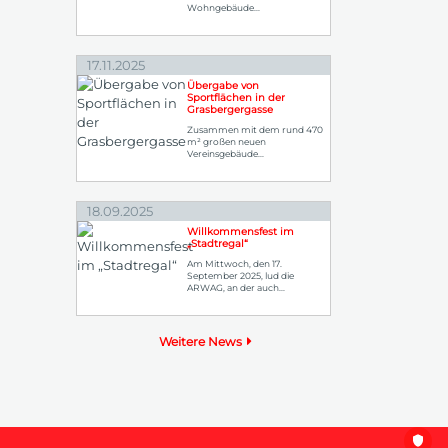
Wohngebäude...
17.11.2025
Übergabe von
Sportflächen in der
Grasbergergasse
Zusammen mit dem rund 470
m² großen neuen
Vereinsgebäude...
18.09.2025
Willkommensfest im
„Stadtregal“
Am Mittwoch, den 17.
September 2025, lud die
ARWAG, an der auch...
Weitere News