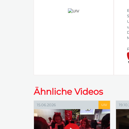
B
S
U
u
D
M
P
Ähnliche Videos
15.06.2026
19.10
UIV