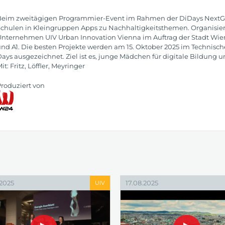
eim zweitägigen Programmier-Event im Rahmen der DiDays NextGe
chulen in Kleingruppen Apps zu Nachhaltigkeitsthemen. Organisie
nternehmen UIV Urban Innovation Vienna im Auftrag der Stadt Wie
nd A1. Die besten Projekte werden am 15. Oktober 2025 im Techni
ays ausgezeichnet. Ziel ist es, junge Mädchen für digitale Bildung
it: Fritz, Löffler, Meyringer
roduziert von
.2025
17.08.2025
UIV