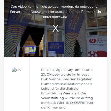
This
is
a
Das Video konnte nicht geladen werden, da entweder ein
modal
window.
Server- oder Netzwerkfehler auftrat oder das Format nicht
unterstützt wird.
Bei den Digital Days am 19. und
20. Oktober wurde im Impact
Hub Vienna über den Digitalen
Humanismus diskutiert, der als
Leitbild für die digitale
Entwicklung Wiens gilt. Die
Veranstaltung wurde im Auftrag
der Stadt Wien (MD-OS/PIKT) von
der Klima- und