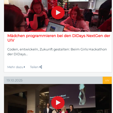
Mädchen programmieren bei den DiDays NextGen der
UIV
Coden, entwickeln, Zukunft gestalten: Beim Girls Hackathon
der DiDays...
Mehr dazu
Teilen
19.10.2025
UIV