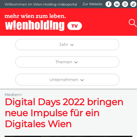
Zur Website
Willkommen im Wien Holding-Videoportal
Jahr
Themen
Unternehmen
Medien>
Digital Days 2022 bringen
neue Impulse für ein
Digitales Wien