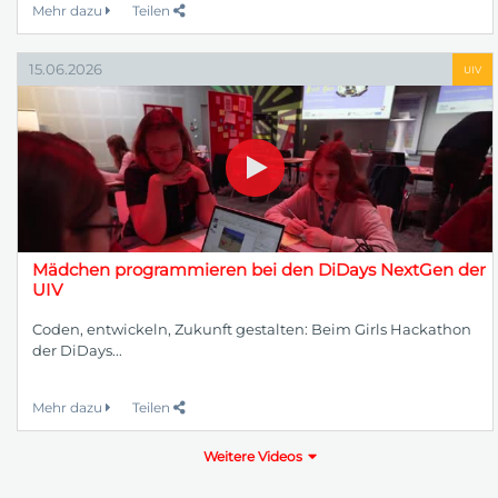
Mehr dazu
Teilen
15.06.2026
UIV
Mädchen programmieren bei den DiDays NextGen der
UIV
Coden, entwickeln, Zukunft gestalten: Beim Girls Hackathon
der DiDays...
Mehr dazu
Teilen
Weitere Videos