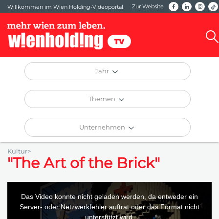
Zur Website
Willkommen im Wien Holding-Videoportal
Jahr
Themen
Unternehmen
Kultur>
"The Art of the Brick"
This
is
a
Das Video konnte nicht geladen werden, da entweder ein
modal
window.
Server- oder Netzwerkfehler auftrat oder das Format nicht
unterstützt wird.