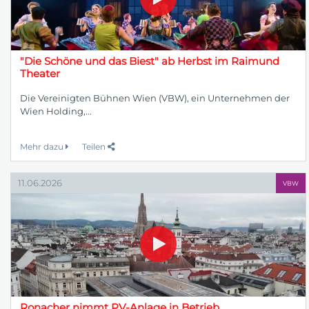
"Die Schöne und das Biest" ab Herbst im Raimund
Theater
Die Vereinigten Bühnen Wien (VBW), ein Unternehmen der
Wien Holding,...
Mehr dazu
Teilen
11.06.2026
VBW
Ronacher nimmt PV-Anlage in Betrieb