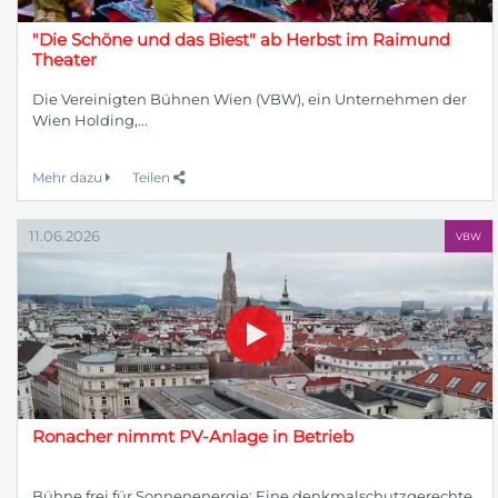
"Die Schöne und das Biest" ab Herbst im Raimund
Theater
Die Vereinigten Bühnen Wien (VBW), ein Unternehmen der
Wien Holding,...
Mehr dazu
Teilen
11.06.2026
VBW
Ronacher nimmt PV-Anlage in Betrieb
Bühne frei für Sonnenenergie: Eine denkmalschutzgerechte