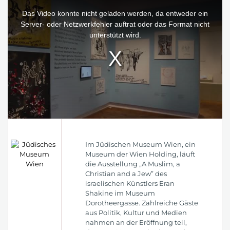
This
is
a
Das Video konnte nicht geladen werden, da entweder ein
modal
window.
Server- oder Netzwerkfehler auftrat oder das Format nicht
unterstützt wird.
Im Jüdischen Museum Wien, ein
Museum der Wien Holding, läuft
die Ausstellung „A Muslim, a
Christian and a Jew” des
israelischen Künstlers Eran
Shakine im Museum
Dorotheergasse. Zahlreiche Gäste
aus Politik, Kultur und Medien
nahmen an der Eröffnung teil,