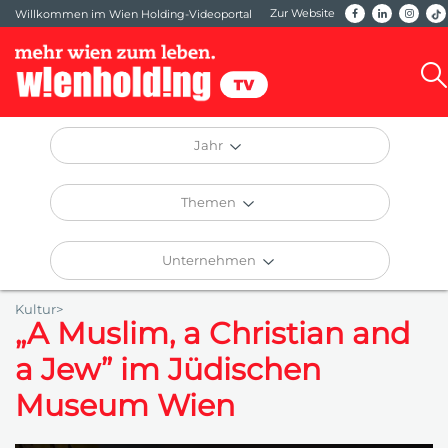
Zur Website
Willkommen im Wien Holding-Videoportal
Jahr
Themen
Unternehmen
Kultur>
„A Muslim, a Christian and
a Jew” im Jüdischen
Museum Wien