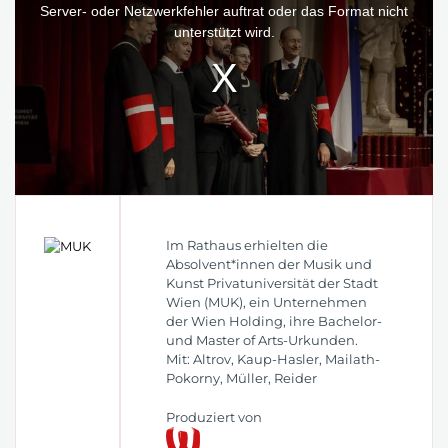
window.
Server- oder Netzwerkfehler auftrat oder das Format nicht
unterstützt wird.
Im Rathaus erhielten die
Absolvent*innen der Musik und
Kunst Privatuniversität der Stadt
Wien (MUK), ein Unternehmen
der Wien Holding, ihre Bachelor-
und Master of Arts-Urkunden.
Mit: Altrov, Kaup-Hasler, Mailath-
Pokorny, Müller, Reider
Produziert von