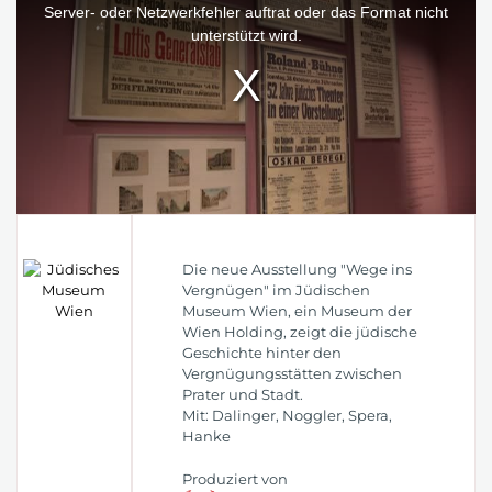
window.
Server- oder Netzwerkfehler auftrat oder das Format nicht
unterstützt wird.
Die neue Ausstellung "Wege ins
Vergnügen" im Jüdischen
Museum Wien, ein Museum der
Wien Holding, zeigt die jüdische
Geschichte hinter den
Vergnügungsstätten zwischen
Prater und Stadt.
Mit: Dalinger, Noggler, Spera,
Hanke
Produziert von