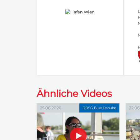
D
H
M
M
P
Ähnliche Videos
25.06.2026
22.06
DDSG Blue Danube