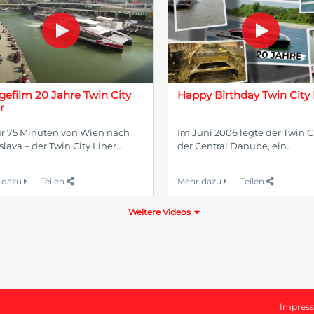
efilm 20 Jahre Twin City
Happy Birthday Twin City 
r
ur 75 Minuten von Wien nach
Im Juni 2006 legte der Twin Ci
slava – der Twin City Liner...
der Central Danube, ein...
 dazu
Teilen
Mehr dazu
Teilen
Weitere Videos
Impres