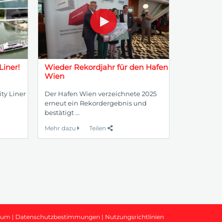
Liner!
Wieder Rekordjahr für den Hafen
Wien
ty Liner
Der Hafen Wien verzeichnete 2025
erneut ein Rekordergebnis und
bestätigt ...
Mehr dazu
Teilen
sum
|
Datenschutzbestimmungen
|
Nutzungsrichtlinien