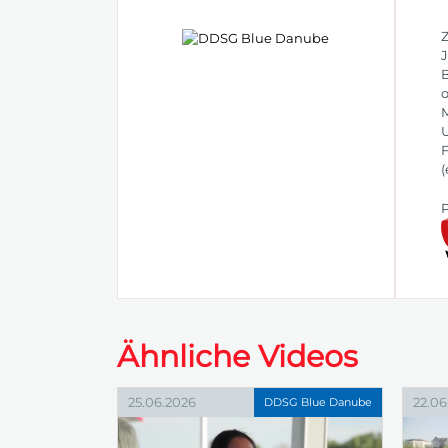
Z
J
B
o
M
U
F
(
P
Ähnliche Videos
25.06.2026
22.06
DDSG Blue Danube