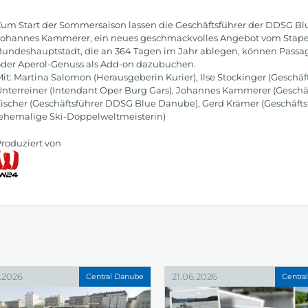
um Start der Sommersaison lassen die Geschäftsführer der DDSG B
ohannes Kammerer, ein neues geschmackvolles Angebot vom Stapel l
undeshauptstadt, die an 364 Tagen im Jahr ablegen, können Passagi
der Aperol-Genuss als Add-on dazubuchen.
it: Martina Salomon (Herausgeberin Kurier), Ilse Stockinger (Gesch
nterreiner (Intendant Oper Burg Gars), Johannes Kammerer (Gesch
ischer (Geschäftsführer DDSG Blue Danube), Gerd Krämer (Geschäftsf
ehemalige Ski-Doppelweltmeisterin)
roduziert von
.2026
21.06.2026
Central Danube
Centra