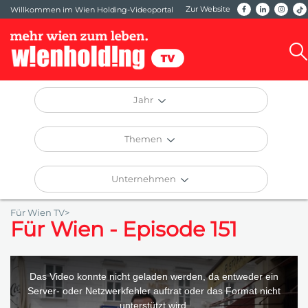
Zur Website
Willkommen im Wien Holding-Videoportal
Jahr
Themen
Unternehmen
Für Wien TV>
Für Wien - Episode 151
This
is
a
Das Video konnte nicht geladen werden, da entweder ein
modal
window.
Server- oder Netzwerkfehler auftrat oder das Format nicht
unterstützt wird.