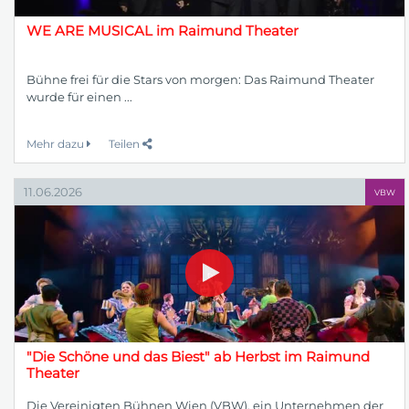
WE ARE MUSICAL im Raimund Theater
Bühne frei für die Stars von morgen: Das Raimund Theater
wurde für einen ...
Mehr dazu
Teilen
11.06.2026
VBW
"Die Schöne und das Biest" ab Herbst im Raimund
Theater
Die Vereinigten Bühnen Wien (VBW), ein Unternehmen der