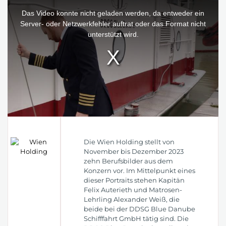
This
is
a
Das Video konnte nicht geladen werden, da entweder ein
modal
window.
Server- oder Netzwerkfehler auftrat oder das Format nicht
unterstützt wird.
Die Wien Holding stellt von
November bis Dezember 2023
zehn Berufsbilder aus dem
Konzern vor. Im Mittelpunkt eines
dieser Portraits stehen Kapitän
Felix Auterieth und Matrosen-
Lehrling Alexander Weiß, die
beide bei der DDSG Blue Danube
Schifffahrt GmbH tätig sind. Die