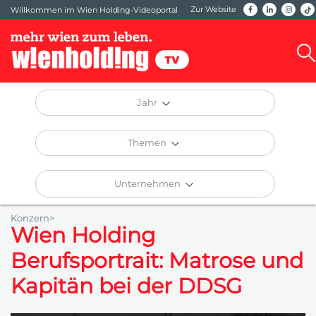
Zur Website
Willkommen im Wien Holding-Videoportal
Jahr
Themen
Unternehmen
Konzern>
Wien Holding
Berufsportrait: Matrose und
Kapitän bei der DDSG