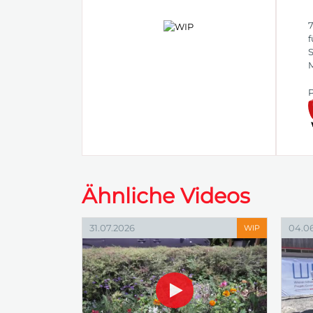
7
f
M
P
Ähnliche Videos
31.07.2026
04.0
WIP