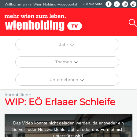
Zur Website
Willkommen im Wien Holding-Videoportal
Jahr
Themen
Unternehmen
Immobilien>
WIP: EÖ Erlaaer Schleife
This
is
a
Das Video konnte nicht geladen werden, da entweder ein
modal
window.
Server- oder Netzwerkfehler auftrat oder das Format nicht
unterstützt wird.