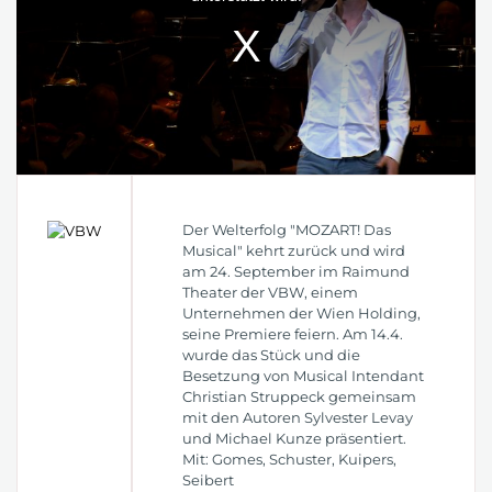
Der Welterfolg "MOZART! Das
Musical" kehrt zurück und wird
am 24. September im Raimund
Theater der VBW, einem
Unternehmen der Wien Holding,
seine Premiere feiern. Am 14.4.
wurde das Stück und die
Besetzung von Musical Intendant
Christian Struppeck gemeinsam
mit den Autoren Sylvester Levay
und Michael Kunze präsentiert.
Mit: Gomes, Schuster, Kuipers,
Seibert