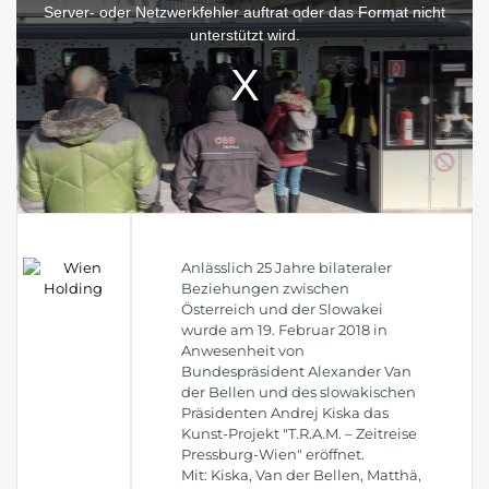
window.
Server- oder Netzwerkfehler auftrat oder das Format nicht
unterstützt wird.
Anlässlich 25 Jahre bilateraler
Beziehungen zwischen
Österreich und der Slowakei
wurde am 19. Februar 2018 in
Anwesenheit von
Bundespräsident Alexander Van
der Bellen und des slowakischen
Präsidenten Andrej Kiska das
Kunst-Projekt "T.R.A.M. – Zeitreise
Pressburg-Wien" eröffnet.
Mit: Kiska, Van der Bellen, Matthä,