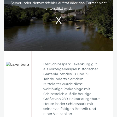
window.
Server- oder Netzwerkfehler auftrat oder das Format nicht
unterstützt wird.
Der Schlosspark Laxenburg gilt
als Vorzeigebeispiel historischer
Gartenkunst des 18. und 19.
Jahrhunderts. Seit dem
Mittelalter wurde diese
weitläufige Parkanlage mit
Schlossteich auf die heutige
Größe von 280 Hektar ausgebaut.
Heute ist der Schlosspark mit
seiner vielfältigen Botanik und
einer Vielzahl an