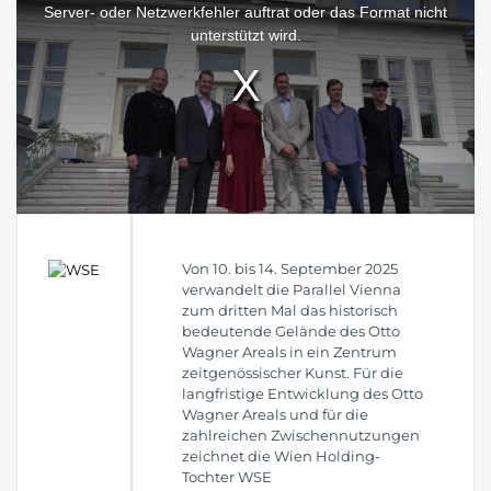
window.
Server- oder Netzwerkfehler auftrat oder das Format nicht
unterstützt wird.
Von 10. bis 14. September 2025
verwandelt die Parallel Vienna
zum dritten Mal das historisch
bedeutende Gelände des Otto
Wagner Areals in ein Zentrum
zeitgenössischer Kunst. Für die
langfristige Entwicklung des Otto
Wagner Areals und für die
zahlreichen Zwischennutzungen
zeichnet die Wien Holding-
Tochter WSE