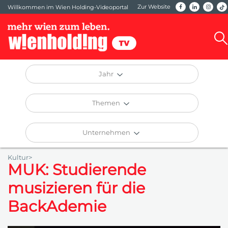
Zur Website
Willkommen im Wien Holding-Videoportal
Jahr
Themen
Unternehmen
Kultur>
MUK: Studierende
musizieren für die
BackAdemie