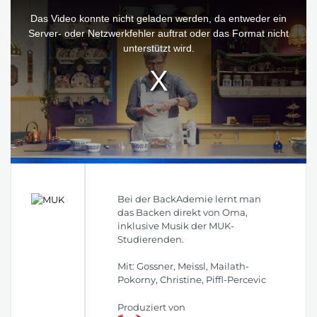
This
is
a
Das Video konnte nicht geladen werden, da entweder ein
modal
window.
Server- oder Netzwerkfehler auftrat oder das Format nicht
unterstützt wird.
Bei der BackAdemie lernt man
das Backen direkt von Oma,
inklusive Musik der MUK-
Studierenden.
Mit: Gossner, Meissl, Mailath-
Pokorny, Christine, Piffl-Percevic
Produziert von