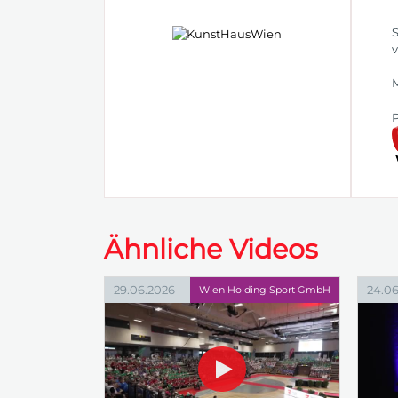
S
v
M
P
Ähnliche Videos
29.06.2026
24.06
Wien Holding Sport GmbH