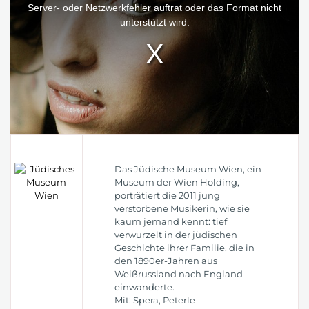
window.
Server- oder Netzwerkfehler auftrat oder das Format nicht
unterstützt wird.
Das Jüdische Museum Wien, ein
Museum der Wien Holding,
porträtiert die 2011 jung
verstorbene Musikerin, wie sie
kaum jemand kennt: tief
verwurzelt in der jüdischen
Geschichte ihrer Familie, die in
den 1890er-Jahren aus
Weißrussland nach England
einwanderte.
Mit: Spera, Peterle