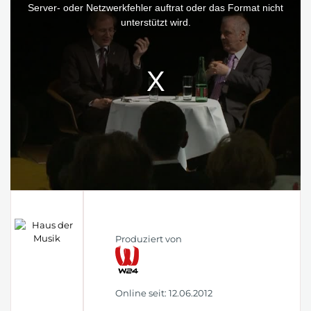
window.
Server- oder Netzwerkfehler auftrat oder das Format nicht
unterstützt wird.
Produziert von
Online seit: 12.06.2012