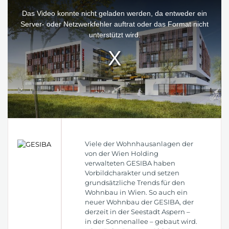
This
is
a
Das Video konnte nicht geladen werden, da entweder ein
modal
window.
Server- oder Netzwerkfehler auftrat oder das Format nicht
unterstützt wird.
Viele der Wohnhausanlagen der
von der Wien Holding
verwalteten GESIBA haben
Vorbildcharakter und setzen
grundsätzliche Trends für den
Wohnbau in Wien. So auch ein
neuer Wohnbau der GESIBA, der
derzeit in der Seestadt Aspern –
in der Sonnenallee – gebaut wird.