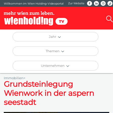
Zur Website
Willkommen im Wien Holding-Videoportal
Jahr
Themen
Unternehmen
Immobilien>
Grundsteinlegung
Wienwork in der aspern
seestadt